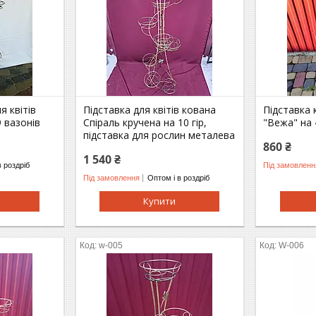
я квітів
Підставка для квітів кована
Підставка 
 вазонів
Спіраль кручена на 10 гір,
"Вежа" на 
підставка для рослин металева
860 ₴
1 540 ₴
в роздріб
Під замовленн
Під замовлення
Оптом і в роздріб
Купити
w-005
W-006