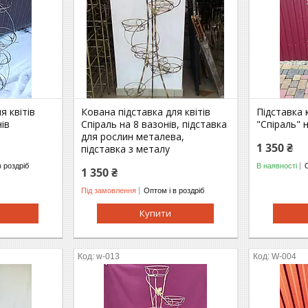
я квітів
Кована підставка для квітів
Підставка 
нів
Спіраль на 8 вазонів, підставка
"Спіраль" 
для рослин металева,
1 350 ₴
підставка з металу
в роздріб
В наявності
1 350 ₴
Під замовлення
Оптом і в роздріб
Купити
w-013
W-004