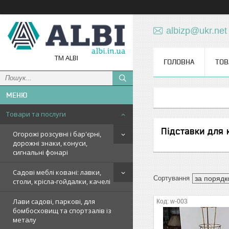
albizp@ukr.net
TM ALBI
ГОЛОВНА
ТОВ
Товари та послуги
Підставки для к
Огорожі розсувні і бар'єрні,
дорожні знаки, конуси,
сигнальні фонарі
Садові меблі ковані: лавки,
столи, крісла-гойдалки, качелі
Лави садові, паркові, для
w-003
бомбосховищ та спортзалів із
металу