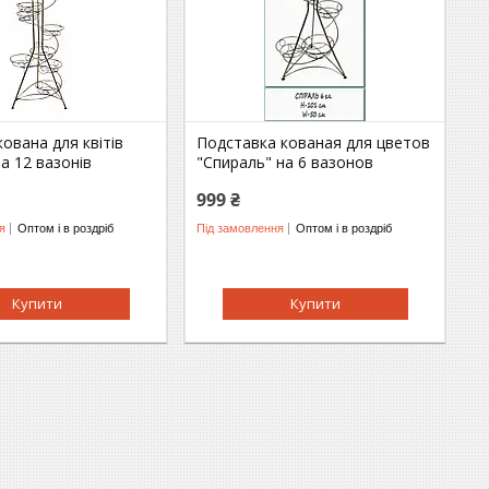
кована для квітів
Подставка кованая для цветов
на 12 вазонів
"Спираль" на 6 вазонов
999 ₴
я
Оптом і в роздріб
Під замовлення
Оптом і в роздріб
Купити
Купити