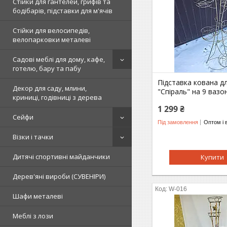
Стійки для гантелей, грифів та
бодібарів, підставки для м'ячів
Стійки для велосипедів,
велопарковки металеві
Садові меблі для дому, кафе,
готелю, бару та пабу
Підставка кована дл
Декор для саду, млини,
"Спіраль" на 9 вазо
криниці, годівниці з дерева
1 299 ₴
Сейфи
Під замовлення
Оптом і 
Візки і тачки
Дитячі спортивні майданчики
Купити
Дерев'яні вироби (СУВЕНІРИ)
W-016
Шафи металеві
Меблі з лози