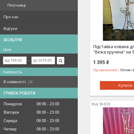
Пісочниці
Про нас
Відгуки
ФІЛЬТРИ
Підставка кована дл
Ціна
"Вежа кручена" на 9
1 395 ₴
Під замовлення
Оптом і 
Наявність
В наявності
4
Купити
ГРАФІК РОБОТИ
Понеділок
08:00
23:00
W-019
Вівторок
08:00
23:00
Середа
08:00
23:00
Четвер
08:00
23:00