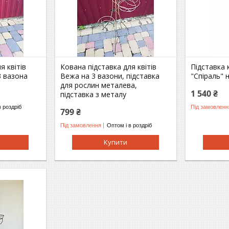
я квітів
Кована підставка для квітів
Підставка 
3 вазона
Вежа на 3 вазони, підставка
"Спіраль" 
для рослин металева,
1 540 ₴
підставка з металу
в роздріб
Під замовленн
799 ₴
Під замовлення
Оптом і в роздріб
Купити