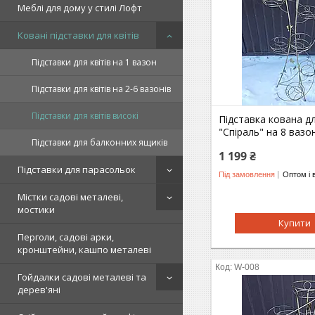
Меблі для дому у стилі Лофт
Ковані підставки для квітів
Підставки для квітів на 1 вазон
Підставки для квітів на 2-6 вазонів
Підставки для квітів високі
Підставка кована дл
"Спіраль" на 8 вазо
Підставки для балконних ящиків
1 199 ₴
Підставки для парасольок
Під замовлення
Оптом і 
Містки садові металеві,
мостики
Купити
Перголи, садові арки,
кронштейни, кашпо металеві
W-008
Гойдалки садові металеві та
дерев'яні