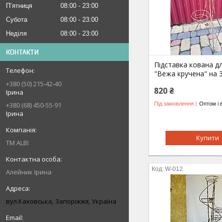
Пʼятниця
08:00
23:00
Субота
08:00
23:00
Неділя
08:00
23:00
КОНТАКТИ
Підставка кована дл
"Вежа кручена" на 
+380 (50) 215-42-40
820 ₴
Ірина
Під замовлення
Оптом і 
+380 (68) 450-55-91
Ірина
Купити
ТМ ALBI
W-012
Алейник Ірина
вул.Каховська, Запоріжжя, Україна