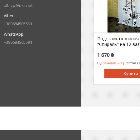
albizp@ukr.net
+380684505591
Подставка кованая
+380684505591
"Спираль" на 12 ва
1 670 ₴
Під замовлення
Оптом і 
Купити