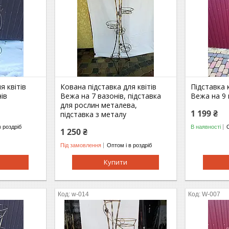
я квітів
Кована підставка для квітів
Підставка 
нів
Вежа на 7 вазонів, підставка
Вежа на 9 
для рослин металева,
1 199 ₴
підставка з металу
в роздріб
В наявності
1 250 ₴
Під замовлення
Оптом і в роздріб
Купити
w-014
W-007