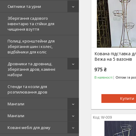
Смітники та урни
Зберігання садового
інвентарю та стійки для
чищення взуття
Полиці, кронштейни для
зберігання шин і колес,
відбійники для коліс
Кована підставка дл
Вежа на 5 вазонів
Дровники та дровниці,
975 ₴
зберігання дров, камінні
набори
В наявності
Оптом і в ро
Стенди та козли для
розпилювання дров
Купити
Мангали
Мангали
W-009
Ковані меблі для дому