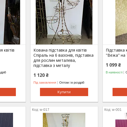
я квітів
Кована підставка для квітів
Підставка 
Спіраль на 6 вазонів, підставка
"Вежа" на 
для рослин металева,
1 099 ₴
підставка з металу
здріб
В наявності
1 120 ₴
Під замовлення
Оптом і в роздріб
Купити
w-017
w-001