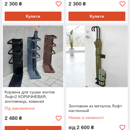
2 300
2 300
₴
₴
Купити
Купити
Корзина для сушки зонтов
Лофт2 КОРИЧНЕВАЯ,
зонтовница, кованая
зонтовница, зонтовница из
Зонтовник из металла Лофт
Під замовлення
металла
настенный
2 480
Немає в наявності
₴
2 600
від
₴