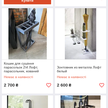
Купити
Кошик для сушіння
парасольок 2\4 Лофт,
Зонтовник из металла Лофт
парасольник, кований
белый
парасольник, парасольник з
Немає в наявності
Немає в наявності
металу
2 700
2 600
₴
₴