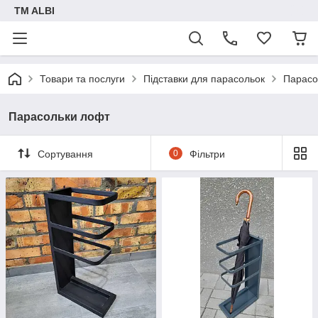
TM ALBI
Товари та послуги
Підставки для парасольок
Парасо
Парасольки лофт
Сортування
0
Фільтри