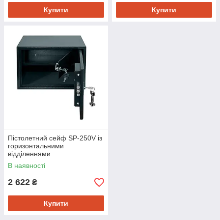
Купити
Купити
Пістолетний сейф SP-250V із
горизонтальними
відділеннями
В наявності
2 622
₴
Купити