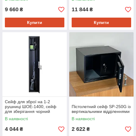
9 660
11 844
₴
₴
Купити
Купити
Сейф для зброї на 1-2
рушниці ШОЕ-1400, сейф
Пістолетний сейф SP-250G із
для зберігання чорний
вертикальними відділеннями
В наявності
В наявності
4 044
2 622
₴
₴