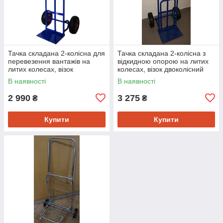
Тачка складана 2-колісна для
Тачка складана 2-колісна з
перевезення вантажів на
відкидною опорою на литих
литих колесах, візок
колесах, візок двоколісний
двоколісний
В наявності
В наявності
2 990
3 275
₴
₴
Купити
Купити