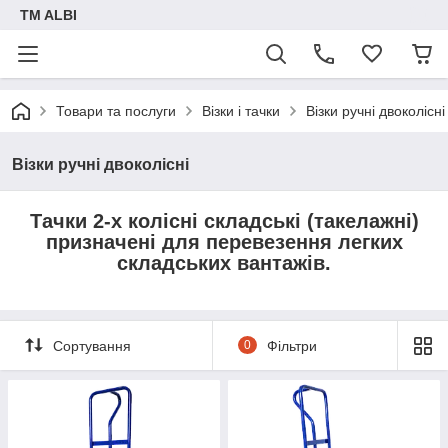
TM ALBI
Товари та послуги
Візки і тачки
Візки ручні двоколісні
Візки ручні двоколісні
Тачки 2-х колісні
складські
(такелажні)
призначені для перевезення легких
складських вантажів.
Сортування
0
Фільтри