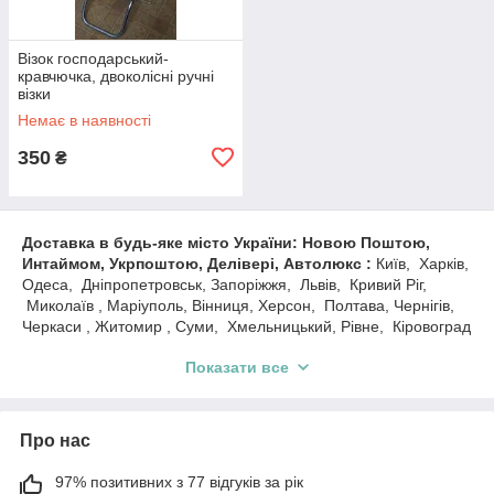
Візок господарський-
кравчючка, двоколісні ручні
візки
Немає в наявності
350
₴
Доставка в будь-яке місто України: Новою Поштою,
Интаймом, Укрпоштою, Делівері, Автолюкс :
Київ, Харків,
Одеса, Дніпропетровськ, Запоріжжя, Львів, Кривий Ріг,
Миколаїв , Маріуполь, Вінниця, Херсон, Полтава, Чернігів,
Черкаси , Житомир , Суми, Хмельницький, Рівне, Кіровоград
, Дніпродзержинськ , Чернівці, Кременчук, Івано-Франківськ,
Показати все
Тернопіль, Біла Церква, Луцьк, Краматорськ, Мелітополь,
Керч, Нікополь, Сєвєродонецьк, Слов'янськ, Бердянськ,
Ужгород, Алчевськ, Павлоград, Лисичанськ, Кам'янець-
Подільський та ін
Про нас
97% позитивних з 77 відгуків за рік