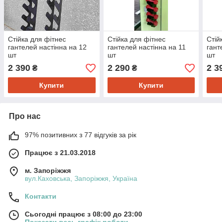
Стійка для фітнес
Стійка для фітнес
Стій
гантелей настінна на 12
гантелей настінна на 11
гант
шт
шт
шт
2 390
2 290
2 3
₴
₴
Купити
Купити
Про нас
97% позитивних з 77 відгуків за рік
Працює з 21.03.2018
м. Запоріжжя
вул.Каховська, Запоріжжя, Україна
Контакти
Сьогодні працює з 08:00 до 23:00