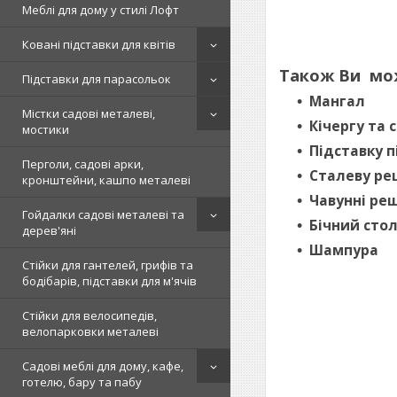
Меблі для дому у стилі Лофт
Ковані підставки для квітів
Також Ви мо
Підставки для парасольок
Мангал
Містки садові металеві,
Кічергу та 
мостики
Підставку п
Перголи, садові арки,
Сталеву ре
кронштейни, кашпо металеві
Чавунні ре
Гойдалки садові металеві та
Бічний сто
дерев'яні
Шампура
Стійки для гантелей, грифів та
бодібарів, підставки для м'ячів
Стійки для велосипедів,
велопарковки металеві
Садові меблі для дому, кафе,
готелю, бару та пабу