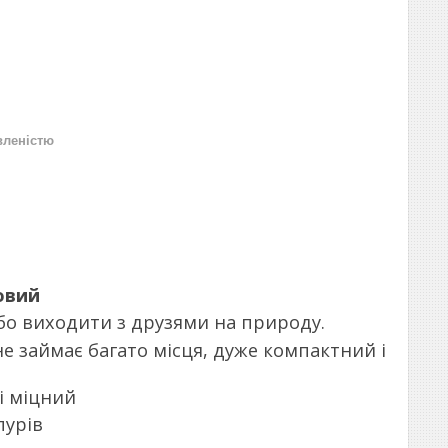
вленістю
овий
бо виходити з друзями на природу.
е займає багато місця, дуже компактний і
 і міцний
пурів