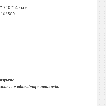
* 310 * 40 мм
310*500
розумом...
ється не одна зіниця шашликів.