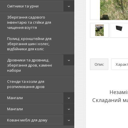
Смітники та урни
Зберігання садового
інвентарю та стійки для
чищення взуття
Полиці, кронштейни для
зберігання шин і колес,
відбійники для коліс
Дровники та дровниці,
Опис
Харак
зберігання дров, камінні
набори
Стенди та козли для
розпилювання дров
Незамі
Мангали
Складаний ма
Мангали
Ковані меблі для дому