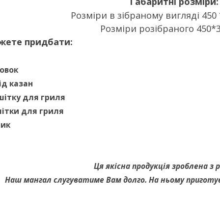
Габаритні розміри:
Розміри в зібраному вигляді 450 
Розміри розібраного 450*
жете придбати:
совок
ід казан
шітку для гриля
шітки для гриля
лик
Ця якісна продукція зроблена з 
Наш мангал слугуватиме Вам долго. На ньому приготу