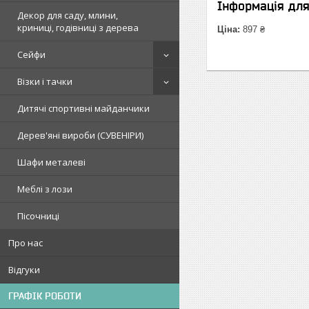
Інформація дл
Декор для саду, млини,
криниці, годівниці з дерева
Ціна:
897 ₴
Сейфи
Візки і тачки
Дитячі спортивні майданчики
Дерев'яні вироби (СУВЕНІРИ)
Шафи металеві
Меблі з лози
Пісочниці
Про нас
Відгуки
ГРАФІК РОБОТИ