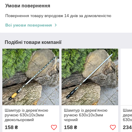
Умови повернення
Повернення товару впродовж 14 днів за домовленістю
Всі умови повернення
Подібні товари компанії
Шампур із дерев'яною
Шампур із дерев'яною
Шамп
ручкою 630х10х3мм
ручкою 630х10х3мм
дере
двокольоровий
чорний
630х
158
158
234
₴
₴