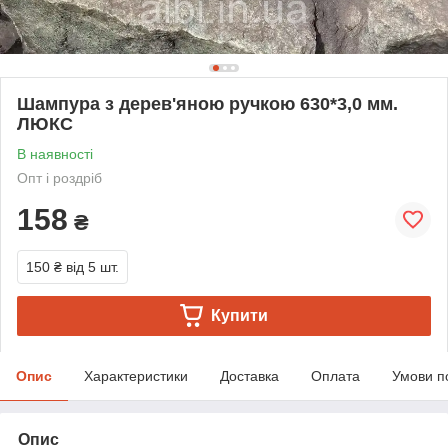
Шампура з дерев'яною ручкою 630*3,0 мм.
ЛЮКС
В наявності
Опт і роздріб
158
₴
150 ₴
від 5 шт.
Купити
Опис
Характеристики
Доставка
Оплата
Умови п
Опис