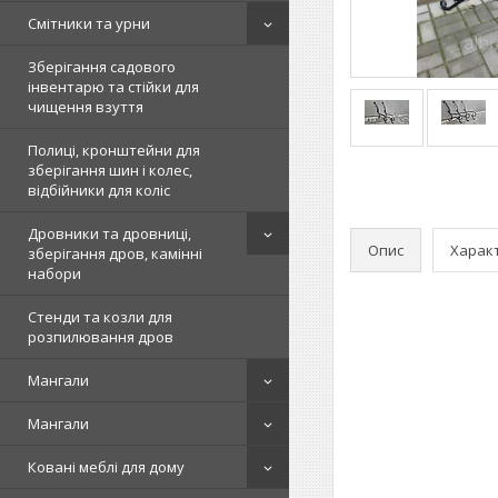
Смітники та урни
Зберігання садового
інвентарю та стійки для
чищення взуття
Полиці, кронштейни для
зберігання шин і колес,
відбійники для коліс
Дровники та дровниці,
Опис
Харак
зберігання дров, камінні
набори
Стенди та козли для
розпилювання дров
Мангали
Мангали
Ковані меблі для дому