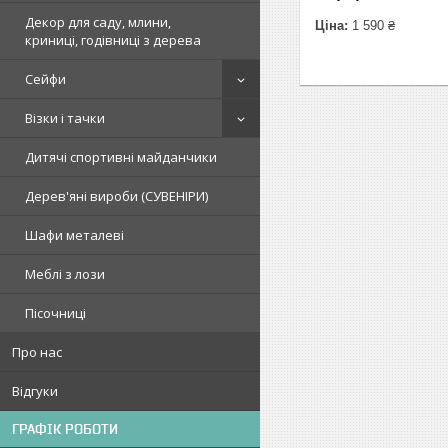
Декор для саду, млини,
Ціна:
1 590 ₴
криниці, годівниці з дерева
Сейфи
Візки і тачки
Дитячі спортивні майданчики
Дерев'яні вироби (СУВЕНІРИ)
Шафи металеві
Меблі з лози
Пісочниці
Про нас
Відгуки
ГРАФІК РОБОТИ