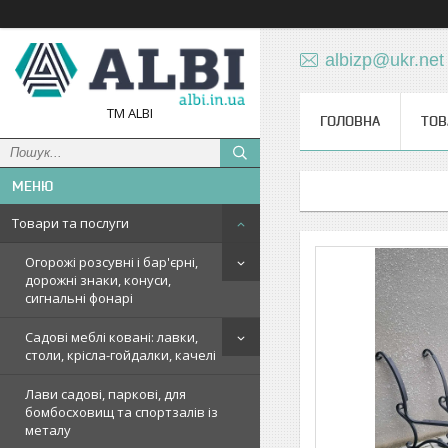
albizp@ukr.net
TM ALBI
ГОЛОВНА
ТОВ
Товари та послуги
Огорожі розсувні і бар'єрні,
дорожні знаки, конуси,
сигнальні фонарі
Садові меблі ковані: лавки,
столи, крісла-гойдалки, качелі
Лави садові, паркові, для
бомбосховищ та спортзалів із
металу