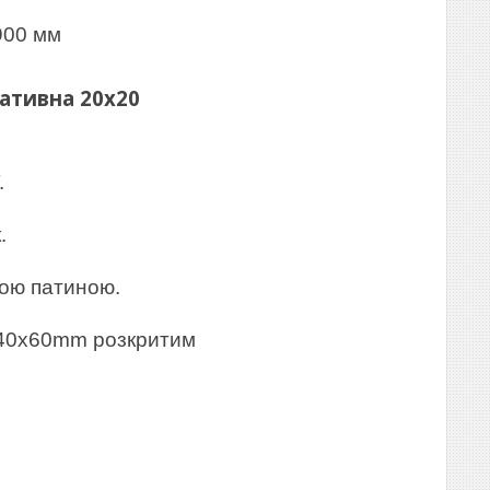
900 мм
ативна 20х20
.
.
тою патиною.
 40х60mm розкритим