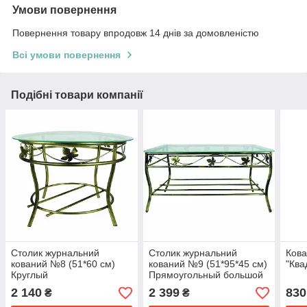
Умови повернення
Повернення товару впродовж 14 днів за домовленістю
Всі умови повернення
Подібні товари компанії
Столик журнальний
Столик журнальний
Кова
кований №8 (51*60 см)
кований №9 (51*95*45 см)
"Ква
Круглый
Прямоугольный большой
2 140
2 399
830
₴
₴