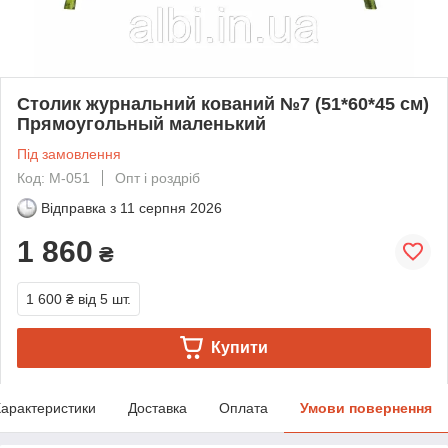
Столик журнальний кований №7 (51*60*45 см)
Прямоугольный маленький
Під замовлення
Код: М-051
Опт і роздріб
Відправка з
11 серпня 2026
1 860
₴
1 600 ₴
від 5 шт.
Купити
арактеристики
Доставка
Оплата
Умови повернення