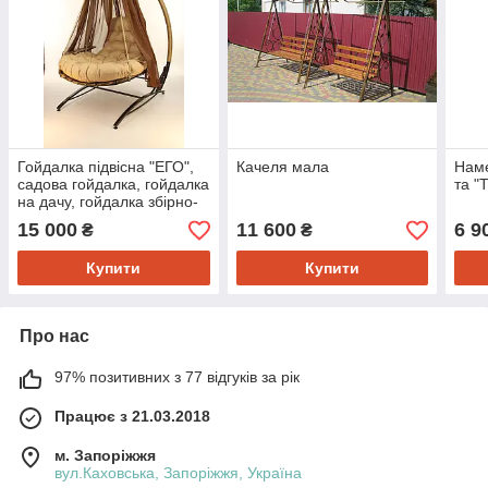
Гойдалка підвісна "ЕГО",
Качеля мала
Наме
садова гойдалка, гойдалка
та "
на дачу, гойдалка збірно-
підвісна
15 000
11 600
6 9
₴
₴
Купити
Купити
Про нас
97% позитивних з 77 відгуків за рік
Працює з 21.03.2018
м. Запоріжжя
вул.Каховська, Запоріжжя, Україна