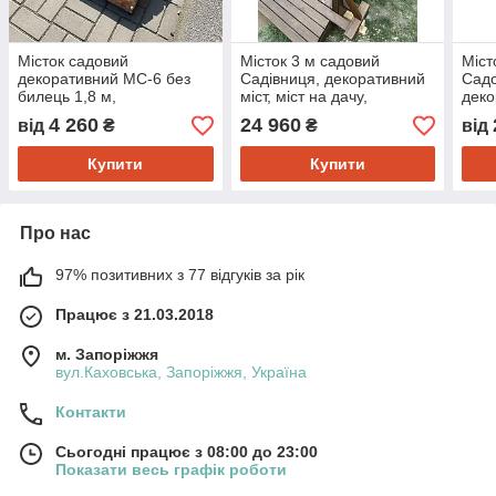
Місток садовий
Місток 3 м садовий
Міст
декоративний МС-6 без
Садівниця, декоративний
Садо
билець 1,8 м,
міст, міст на дачу,
деко
декоративний міст, міст на
дерев'яний місток на
дачу
4 260
24 960
від
₴
₴
від
дачу, дерев'яний місток на
подвір'ї
двір
подві
Купити
Купити
Про нас
97% позитивних з 77 відгуків за рік
Працює з 21.03.2018
м. Запоріжжя
вул.Каховська, Запоріжжя, Україна
Контакти
Сьогодні працює з 08:00 до 23:00
Показати весь графік роботи