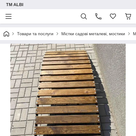
TM ALBI
Товари та послуги
Містки садові металеві, мостики
М