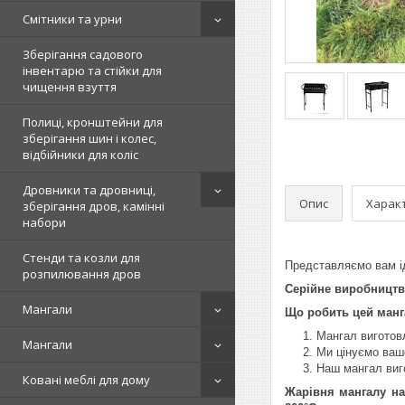
Смітники та урни
Зберігання садового
інвентарю та стійки для
чищення взуття
Полиці, кронштейни для
зберігання шин і колес,
відбійники для коліс
Дровники та дровниці,
Опис
Харак
зберігання дров, камінні
набори
Стенди та козли для
Представляємо вам ід
розпилювання дров
Серійне виробницт
Мангали
Що робить цей манг
Мангал виготов
Мангали
Ми цінуємо ваш
Наш мангал виг
Ковані меблі для дому
Жарівня мангалу на