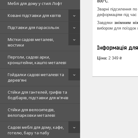
800°C
.
Меблі для дому у стилі Лофт
Зварні підсилення по
деформаціям під час 
Ковані підставки для квітів
Завдяки
знімним ні
Підставки для парасольок
вибором для поїздок 
Містки садові металеві,
мостики
Інформація дл
Перголи, садові арки,
Ціна:
2 349 ₴
кронштейни, кашпо металеві
Гойдалки садові металеві та
дерев'яні
Стійки для гантелей, грифів та
бодібарів, підставки для м'ячів
Стійки для велосипедів,
велопарковки металеві
Садові меблі для дому, кафе,
готелю, бару та пабу