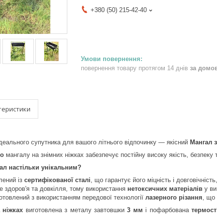
+380 (50) 215-42-40
повернення товару протягом 14 днів
за домо
теристики
еального супутника для вашого літнього відпочинку — якісний
Мангал з
во
мангалу на знімних ніжках забезпечує постійну високу якість, безпеку 
ал настільки унікальним?
лений із
сертифікованої сталі
, що гарантує його міцність і довговічніст
е здоров'я та довкілля, тому використання
нетоксичних матеріалів
у ви
отовлений з використанням передової технології
лазерного різання
, що
 ніжках
виготовлена з металу завтовшки
3 мм
і пофарбована
термос