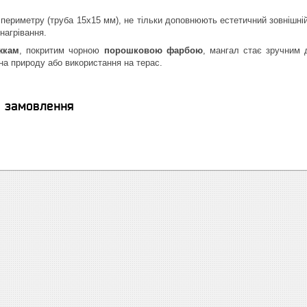
 периметру (труба 15х15 мм), не тільки доповнюють естетичний зовнішні
нагрівання.
жкам
, покритим чорною
порошковою фарбою
, мангал стає зручним 
на природу або використання на терас.
я замовлення