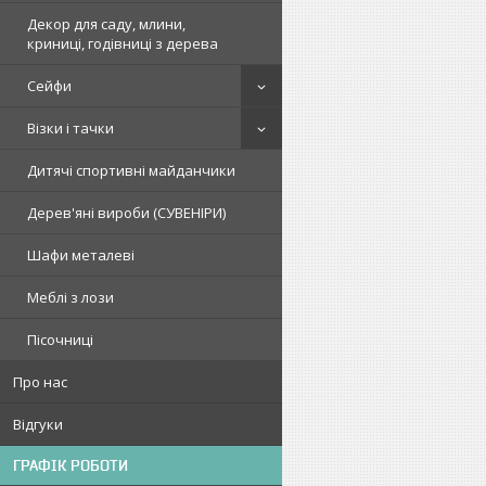
Декор для саду, млини,
криниці, годівниці з дерева
Сейфи
Візки і тачки
Дитячі спортивні майданчики
Дерев'яні вироби (СУВЕНІРИ)
Шафи металеві
Меблі з лози
Пісочниці
Про нас
Відгуки
ГРАФІК РОБОТИ