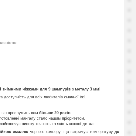
вленістю
і знімними ніжками для 9 шампурів з металу 3 мм
!
та доступність для всіх любителів смачної їжі.
ь, він прослужить вам
більше 20 років
.
готовленні мангалу стало нашим пріоритетом.
 забезпечує високу точність та якість кожної деталі.
тійкою емаллю
чорного кольору, що витримує температуру
до