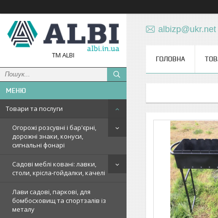
albizp@ukr.net
TM ALBI
ГОЛОВНА
ТОВ
Товари та послуги
Огорожі розсувні і бар'єрні,
дорожні знаки, конуси,
сигнальні фонарі
Садові меблі ковані: лавки,
столи, крісла-гойдалки, качелі
Лави садові, паркові, для
бомбосховищ та спортзалів із
металу