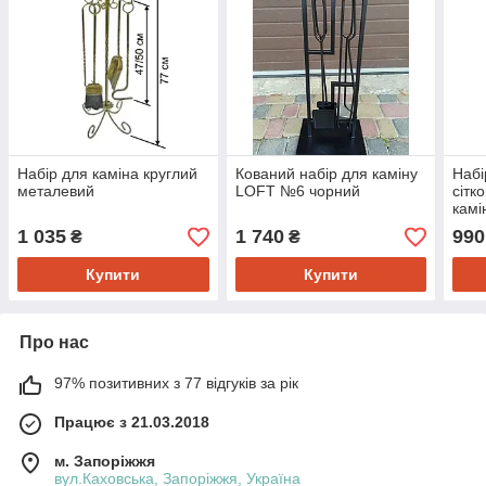
Набір для каміна круглий
Кований набір для каміну
Набі
металевий
LOFT №6 чорний
сітк
камі
мет
1 035
1 740
990
₴
₴
Купити
Купити
Про нас
97% позитивних з 77 відгуків за рік
Працює з 21.03.2018
м. Запоріжжя
вул.Каховська, Запоріжжя, Україна