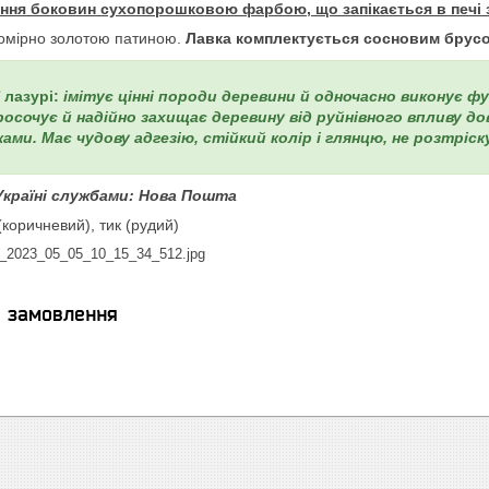
я боковин сухопорошковою фарбою, що запікається в печі за 
номірно золотою патиною.
Лавка комплектується сосновим брусо
 лазурі:
імітує цінні породи деревини й одночасно виконує 
росочує й надійно захищає деревину від руйнівного впливу д
ами. Має чудову адгезію, стійкий колір і глянцю, не розтріс
Україні службами: Нова Пошта
(коричневий), тик (рудий)
я замовлення