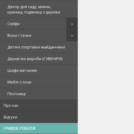
Декор для саду, млини,
криниці, годівниці з дерева
Сейфи
Візки і тачки
Дитячі спортивні майданчики
Дерев'яні вироби (СУВЕНІРИ)
Шафи металеві
Меблі з лози
Пісочниці
Про нас
Відгуки
ГРАФІК РОБОТИ