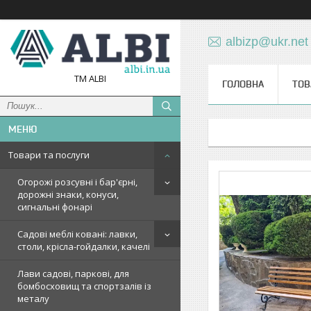
albizp@ukr.net
TM ALBI
ГОЛОВНА
ТОВ
Товари та послуги
Огорожі розсувні і бар'єрні,
дорожні знаки, конуси,
сигнальні фонарі
Садові меблі ковані: лавки,
столи, крісла-гойдалки, качелі
Лави садові, паркові, для
бомбосховищ та спортзалів із
металу