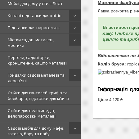
Можливе фарбуванн
Меблі для дому у стилі Лофт
Лавка розкрита рів
Ковані підставки для квітів
Підставки для парасольок
Властивості цієї
лаку. Глибоко п
цвіллю та грибк
Містки садові металеві,
мостики
Відправляємо по 
Перголи, садові арки,
кронштейни, кашпо металеві
Колір бруса:
горіх 
Гойдалки садові металеві та
дерев'яні
Інформація дл
Стійки для гантелей, грифів та
бодібарів, підставки для м'ячів
Ціна:
4 120 ₴
Стійки для велосипедів,
велопарковки металеві
Садові меблі для дому, кафе,
готелю, бару та пабу