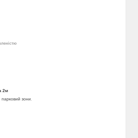
вленістю
а 2м
 парковий зони.