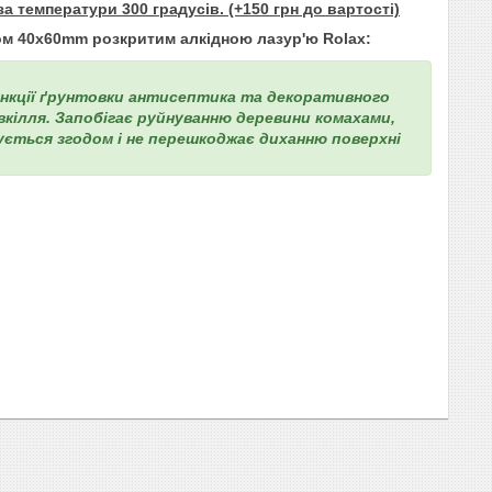
температури 300 градусів. (+150 грн до вартості)
м 40х60mm розкритим алкідною лазур'ю Rolax:
функції ґрунтовки антисептика та декоративного
овкілля. Запобігає руйнуванню деревини комахами,
кується згодом і не перешкоджає диханню поверхні