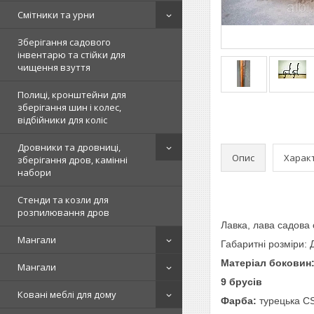
Смітники та урни
Зберігання садового
інвентарю та стійки для
чищення взуття
Полиці, кронштейни для
зберігання шин і колес,
відбійники для коліс
Дровники та дровниці,
Опис
Харак
зберігання дров, камінні
набори
Стенди та козли для
розпилювання дров
Лавка, лава садова 
Мангали
Габаритні розміри:
Матеріал боковин
Мангали
9 брусів
Ковані меблі для дому
Фарба:
турецька CS