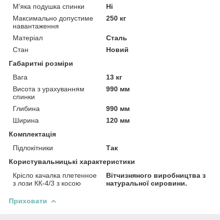
М'яка подушка спинки
Ні
Максимально допустиме
250 кг
навантаження
Матеріал
Сталь
Стан
Новий
Габаритні розміри
Вага
13 кг
Висота з урахуванням
990 мм
спинки
Глибина
990 мм
Ширина
120 мм
Комплектація
Підлокітники
Так
Користувальницькі характеристики
Крісло качалка плетенное
Вітчизняного виробництва з
з лози КК-4/3 з косою
натуральної сировини.
Приховати