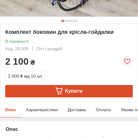
Комплект боковин для крісла-гойдалки
В наявності
Код: 20.005
Опт і роздріб
2 100
₴
2 000 ₴
від 10 шт.
Купити
Опис
Характеристики
Доставка
Оплата
Умови п
Опис