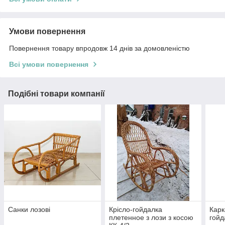
Умови повернення
Повернення товару впродовж 14 днів за домовленістю
Всі умови повернення
Подібні товари компанії
Санки лозові
Крісло-гойдалка
Карк
плетенное з лози з косою
гойд