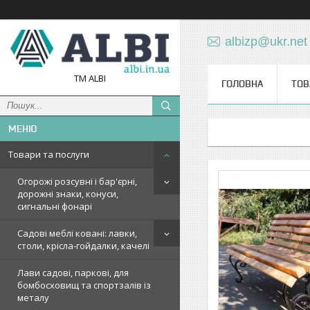
albizp@ukr.net
TM ALBI
ГОЛОВНА
ТОВ
Товари та послуги
Огорожі розсувні і бар'єрні,
дорожні знаки, конуси,
сигнальні фонарі
Садові меблі ковані: лавки,
столи, крісла-гойдалки, качелі
Лави садові, паркові, для
бомбосховищ та спортзалів із
металу