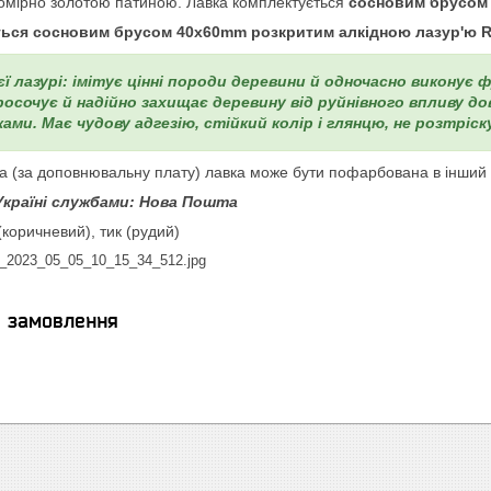
номірно золотою патиною.
Лавка комплектується
сосновим брусом 
ться сосновим брусом 40х60mm розкритим алкідною лазур'ю R
ї лазурі: імітує цінні породи деревини й одночасно виконує
росочує й надійно захищає деревину від руйнівного впливу д
ами. Має чудову адгезію, стійкий колір і глянцю, не розтріс
а (за доповнювальну плату) лавка може бути пофарбована в інший
Україні службами: Нова Пошта
(коричневий), тик (рудий)
я замовлення