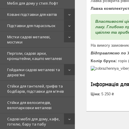
Лавка розкрита рів
Меблі для дому у стилі Лофт
Лавка комплектує
Ковані підставки для квітів
Властивості ціє
Підставки для парасольок
лаку. Глибоко п
цвіллю та грибк
Містки садові металеві,
мостики
На вимогу замовник
Перголи, садові арки,
Відправляємо по 
кронштейни, кашпо металеві
Колір бруса:
горіх 
Гойдалки садові металеві та
дерев'яні
Інформація дл
Стійки для гантелей, грифів та
бодібарів, підставки для м'ячів
Ціна:
5 250 ₴
Стійки для велосипедів,
велопарковки металеві
Садові меблі для дому, кафе,
готелю, бару та пабу