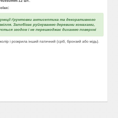
40х60mm-12 шт.
.
olax:
 функції ґрунтовки антисептика та декоративного
овкілля. Запобігає руйнуванню деревини комахами,
кується згодом і не перешкоджає диханню поверхні
 колір
і розкрила інший патичний (сріб, бронзий або мідь).