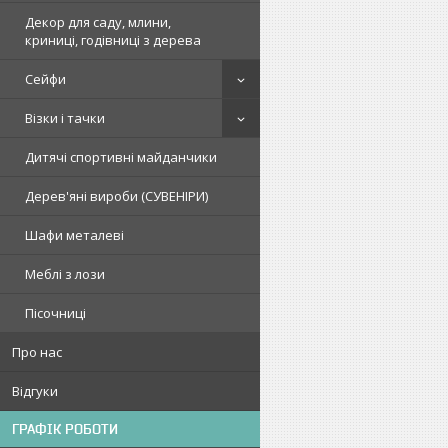
Декор для саду, млини,
криниці, годівниці з дерева
Сейфи
Візки і тачки
Дитячі спортивні майданчики
Дерев'яні вироби (СУВЕНІРИ)
Шафи металеві
Меблі з лози
Пісочниці
Про нас
Відгуки
ГРАФІК РОБОТИ