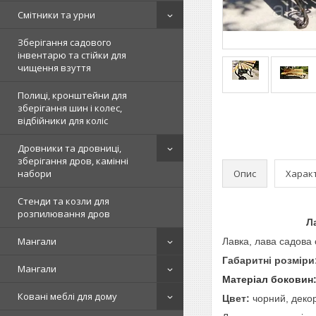
Смітники та урни
Зберігання садового
інвентарю та стійки для
чищення взуття
Полиці, кронштейни для
зберігання шин і колес,
відбійники для коліс
Дровники та дровниці,
зберігання дров, камінні
Опис
Харак
набори
Стенди та козли для
розпилювання дров
Ла
Мангали
Лавка, лава садова 
Габаритні розміри
Мангали
Матеріал боковин
Ковані меблі для дому
Цвет:
чорний, деко