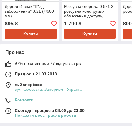
Дорожній знак "В'їзд
Розсувна огорожа 0.5х1.2
Доро
заборонений" 3.21 (Ф600
розсувна конструкція,
робо
мм)
обмеження доступу,
тимчасові дорожні огорожі
895
1 790
890
₴
₴
Купити
Купити
Про нас
97% позитивних з 77 відгуків за рік
Працює з 21.03.2018
м. Запоріжжя
вул.Каховська, Запоріжжя, Україна
Контакти
Сьогодні працює з 08:00 до 23:00
Показати весь графік роботи