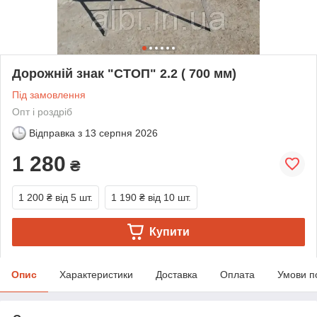
Дорожній знак "СТОП" 2.2 ( 700 мм)
Під замовлення
Опт і роздріб
Відправка з
13 серпня 2026
1 280
₴
1 200 ₴
від 5 шт.
1 190 ₴
від 10 шт.
Купити
Опис
Характеристики
Доставка
Оплата
Умови п