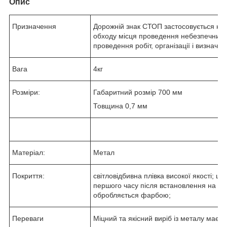
Опис
Призначення
Дорожній знак СТОП застосовується на
обходу місця проведення небезпечних р
проведення робіт, організації і визначе
Вага
4кг
Розміри:
Габаритний розмір 700 мм
Товщина 0,7 мм
Матеріал:
Метал
Покриття:
світловідбивна плівка високої якості; щ
першого часу після встановлення на дор
обробляється фарбою;
Переваги
Міцний та якісний виріб із металу має 