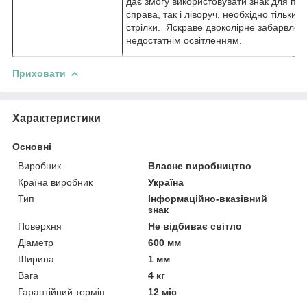
дає змогу використовувати знак для по
справа, так і ліворуч, необхідно тільки
стрілки. Яскраве двоколірне забарвлення
недостатнім освітленням.
Приховати
Характеристики
Основні
Виробник
Власне виробництво
Країна виробник
Україна
Тип
Інформаційно-вказівний
знак
Поверхня
Не відбиває світло
Діаметр
600 мм
Ширина
1 мм
Вага
4 кг
Гарантійний термін
12 міс