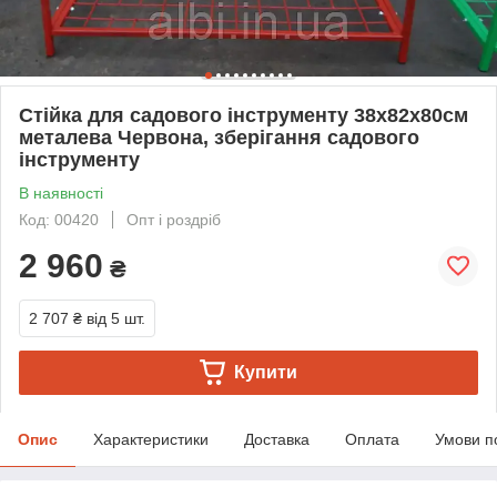
Стійка для садового інструменту 38х82х80см
металева Червона, зберігання садового
інструменту
В наявності
Код: 00420
Опт і роздріб
2 960
₴
2 707 ₴
від 5 шт.
Купити
Опис
Характеристики
Доставка
Оплата
Умови п