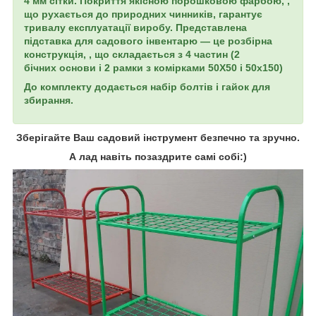
4 мм сітки. Покриття якісною порошковою фарбою,
,
що рухається до природних чинників, гарантує
тривалу експлуатації виробу.
Представлена
підставка для садового інвентарю — це розбірна
конструкція,
, що складається з 4 частин (2
бічних основи і 2 рамки з комірками 50Х50 і 50х150)
До комплекту додається набір болтів і гайок для
збирання.
Зберігайте Ваш садовий інструмент безпечно та зручно.
А лад навіть позаздрите самі собі:)