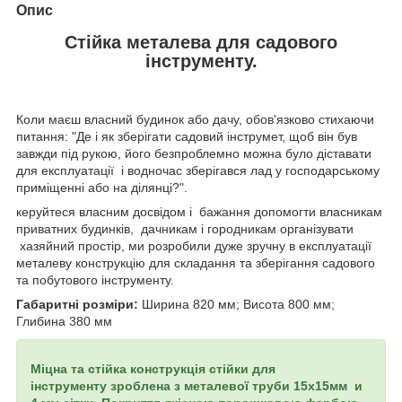
Опис
Стійка металева для садового
інструменту.
Коли маєш власний будинок або дачу, обов'язково стихаючи
питання: "Де і як зберігати
садовий інструмет, щоб він був
завжди під рукою, його безпроблемно можна було діставати
для
експлуатації і водночас зберігався лад у господарському
приміщенні або на ділянці?".
керуйтеся власним досвідом і бажання допомогти власникам
приватних будинків, дачникам і городникам
організувати
хазяйний простір, ми розробили дуже зручну в експлуатації
металеву
конструкцію для складання та зберігання садового
та побутового інструменту.
Габаритні розміри:
Ширина 820 мм; Висота 800 мм;
Глибина 380 мм
Міцна та стійка конструкція стійки для
інструменту зроблена
з металевої труби 15х15мм и