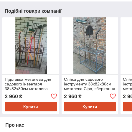
Подібні товари компанії
Підставка металева для
Стійка для садового
Стій
садового інвентаря
інструменту 38х82х80см
інст
38х82х80см металева
металева Сіра, зберігання
мета
Графіт, зберігання
садового інструменту
збер
2 960
2 960
2 9
₴
₴
садового інструменту
інст
Купити
Купити
Про нас