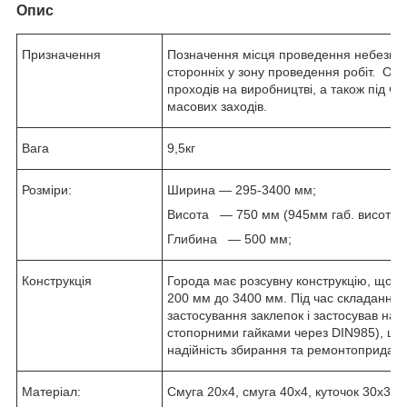
Опис
Призначення
Позначення місця проведення небезпеч
сторонніх у зону проведення робіт. Орг
проходів на виробництві, а також під ч
масових заходів.
Вага
9,5кг
Розміри:
Ширина — 295-3400 мм;
Висота ― 750 мм (945мм габ. висота в
Глибина ― 500 мм;
Конструкція
Города має розсувну конструкцію, що д
200 мм до 3400 мм. Під час складання к
застосування заклепок і застосував нарі
стопорними гайками через DIN985), це з
надійність збирання та ремонтопридатн
Матеріал:
Смуга 20х4, смуга 40х4, куточок 30х30х