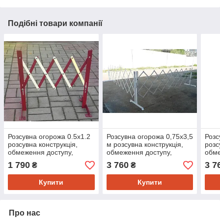
Подібні товари компанії
Розсувна огорожа 0.5х1.2
Розсувна огорожа 0,75х3,5
Розс
розсувна конструкція,
м розсувна конструкція,
розс
обмеження доступу,
обмеження доступу,
обме
тимчасові дорожні огорожі
тимчасові дорожні огорожі
тимч
1 790
3 760
3 7
₴
₴
Купити
Купити
Про нас