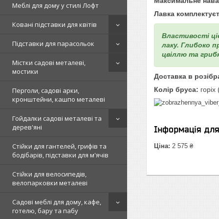
Максимальне нава
Меблі для дому у стилі Лофт
Лавка комплектує
Ковані підставки для квітів
Властивості ціє
Підставки для парасольок
лаку. Глибоко п
цвіллю та грибк
Містки садові металеві,
мостики
Доставка в розібр
Колір бруса:
горіх 
Перголи, садові арки,
кронштейни, кашпо металеві
Гойдалки садові металеві та
дерев'яні
Інформація дл
Стійки для гантелей, грифів та
Ціна:
2 575 ₴
бодібарів, підставки для м'ячів
Стійки для велосипедів,
велопарковки металеві
Садові меблі для дому, кафе,
готелю, бару та пабу