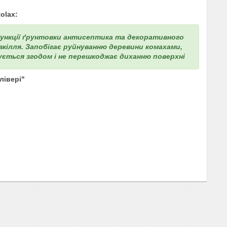
olax:
 функції ґрунтовки антисептика та декоративного
овкілля. Запобігає руйнуванню деревини комахами,
кується згодом і не перешкоджає диханню поверхні
лівері"