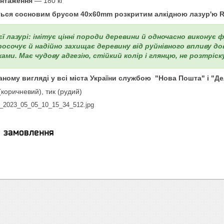
нтаження
— 180 кг
ться сосновим брусом 40х60mm розкритим алкідною лазур'ю R
ї лазурі: імітує цінні породи деревини й одночасно виконує
росочує й надійно захищає деревину від руйнівного впливу д
ами. Має чудову адгезію, стійкий колір і глянцю, не розтріс
аному вигляді у всі міста України службою "Нова Пошта" і "Де
(коричневий), тик (рудий)
я замовлення