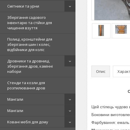
Смітники та урни
Зберігання садового
інвентарю та стійки для
чищення взуття
Полиці, кронштейни для
зберігання шин і колес,
відбійники для коліс
Дровники та дровниці,
зберігання дров, камінні
Опис
Харак
набори
Стенди та козли для
розпилювання дров
С
Мангали
Цей стілець чудово 
Мангали
Боковини виготовлен
Ковані меблі для дому
Фарбування: емаль 