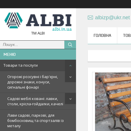
albizp@ukr.net
TM ALBI
ГОЛОВНА
ТОВ
Товари та послуги
Огорожі розсувні і бар'єрні,
дорожні знаки, конуси,
сигнальні фонарі
Садові меблі ковані: лавки,
столи, крісла-гойдалки, качелі
Лави садові, паркові, для
бомбосховищ та спортзалів із
металу