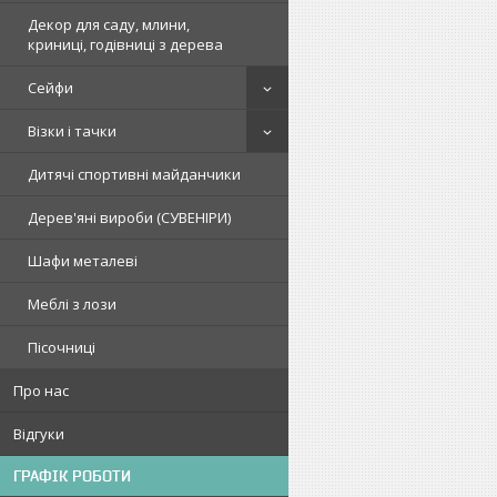
Декор для саду, млини,
криниці, годівниці з дерева
Сейфи
Візки і тачки
Дитячі спортивні майданчики
Дерев'яні вироби (СУВЕНІРИ)
Шафи металеві
Меблі з лози
Пісочниці
Про нас
Відгуки
ГРАФІК РОБОТИ