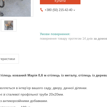
Купити
+380 (50) 215-42-40
повернення товару протягом 14 днів
за домо
теристики
тілець кований Марія 0,6 м стілець із металу, стілець із дерев
воллється в інтер'єр вашого саду, двору, дачної ділянки.
і зі сталевої профільної труби 20х20мм.
з антикорозійними добавками.